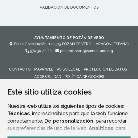
VALIDACIÓN DE DOCUMENTOS
AYUNTAMIENTO DE POZÁN DE VERO
Plaza Constitución, 1
22313
POZÁN DE VERO
- ARAGÓN
(ESPAÑA)
974 30 22 22
pozandevero@somontano.org
CONTACTO
MAPA WEB
AVISO LEGAL
PROTECCIÓN DE DATOS
ACCESIBILIDAD
POLÍTICA DE COOKIES
ENLACE 
Este sitio utiliza cookies
Nuestra web utiliza los siguientes tipos de cookies:
Técnicas
, imprescindibles para que la web funcione
correctamente;
De personalización,
para recordar
sus preferencias de uso de la web;
Analíticas
, para
mejorar el funcionamiento de la web y sus servicios.