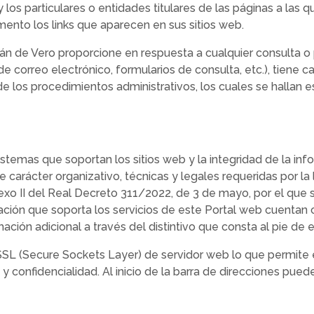
 los particulares o entidades titulares de las páginas a las
mento los links que aparecen en sus sitios web.
 de Vero proporcione en respuesta a cualquier consulta o p
 correo electrónico, formularios de consulta, etc.), tiene 
 de los procedimientos administrativos, los cuales se hallan 
sistemas que soportan los sitios web y la integridad de la i
rácter organizativo, técnicas y legales requeridas por la l
exo II del Real Decreto 311/2022, de 3 de mayo, por el que
mación que soporta los servicios de este Portal web cuentan
ión adicional a través del distintivo que consta al pie de 
 SSL (Secure Sockets Layer) de servidor web lo que permit
 y confidencialidad. Al inicio de la barra de direcciones pu