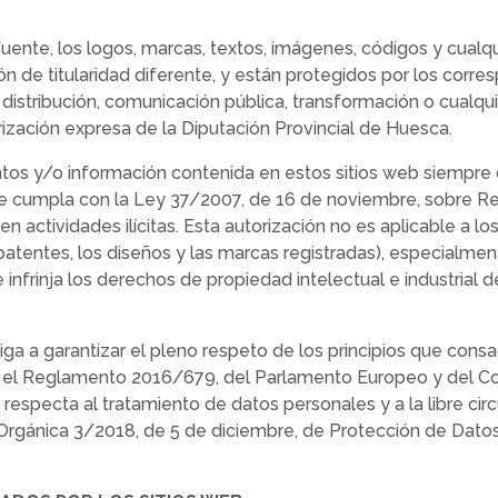
uente, los logos, marcas, textos, imágenes, códigos y cualqu
ión de titularidad diferente, y están protegidos por los cor
n, distribución, comunicación pública, transformación o cualqu
ización expresa de la Diputación Provincial de Huesca.
mentos y/o información contenida en estos sitios web siemp
 se cumpla con la Ley 37/2007, de 16 de noviembre, sobre Reu
r en actividades ilícitas. Esta autorización no es aplicable
patentes, los diseños y las marcas registradas), especialment
 infrinja los derechos de propiedad intelectual e industrial 
liga a garantizar el pleno respeto de los principios que cons
 el Reglamento 2016/679, del Parlamento Europeo y del Conse
 respecta al tratamiento de datos personales y a la libre cir
 Orgánica 3/2018, de 5 de diciembre, de Protección de Datos