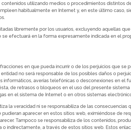
 contenidos utilizando medios o procedimientos distintos de
empleen habitualmente en Internet y, en este último caso, 
os.
sitadas libremente por los usuarios, excluyendo aquellas qu
que se efectuará en la forma expresamente indicada en el prop
nfracciones en que pueda incurrir o de los perjuicios que se 
ta entidad no será responsable de los posibles daños o perjui
irus informáticos, averías telefónicas o desconexiones en el
ésta, de retrasos o bloqueos en el uso del presente sistema
as en el sistema de Internet o en otros sistemas electrónic
za la veracidad ni se responsabiliza de las consecuencias q
 pudieran aparecer en estos sitios web, eximiéndose de resp
parecer. Tampoco se responsabiliza de los contenidos, produ
ta o indirectamente, a través de estos sitios web. Estos enla