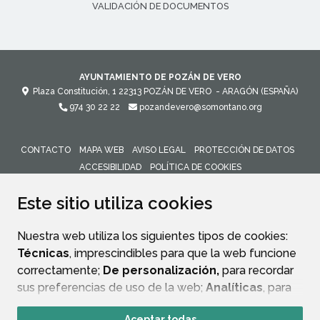
VALIDACIÓN DE DOCUMENTOS
AYUNTAMIENTO DE POZÁN DE VERO
Plaza Constitución, 1
22313
POZÁN DE VERO
- ARAGÓN
(ESPAÑA)
974 30 22 22
pozandevero@somontano.org
CONTACTO
MAPA WEB
AVISO LEGAL
PROTECCIÓN DE DATOS
ACCESIBILIDAD
POLÍTICA DE COOKIES
ENLACE 
Este sitio utiliza cookies
Nuestra web utiliza los siguientes tipos de cookies:
Técnicas
, imprescindibles para que la web funcione
correctamente;
De personalización,
para recordar
sus preferencias de uso de la web;
Analíticas
, para
mejorar el funcionamiento de la web y sus servicios.
Aceptar todas