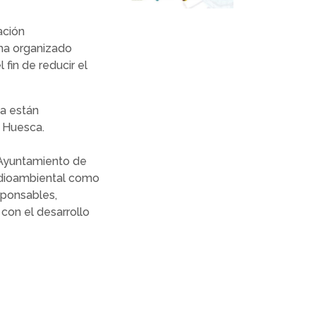
ación
ha organizado
 fin de reducir el
a están
e Huesca.
 Ayuntamiento de
edioambiental como
sponsables,
con el desarrollo