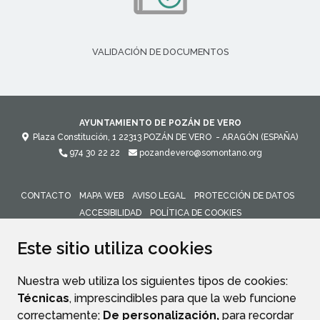
VALIDACIÓN DE DOCUMENTOS
AYUNTAMIENTO DE POZÁN DE VERO
Plaza Constitución, 1
22313
POZÁN DE VERO
- ARAGÓN
(ESPAÑA)
974 30 22 22
pozandevero@somontano.org
CONTACTO
MAPA WEB
AVISO LEGAL
PROTECCIÓN DE DATOS
ACCESIBILIDAD
POLÍTICA DE COOKIES
ENLACE 
Este sitio utiliza cookies
Nuestra web utiliza los siguientes tipos de cookies:
Técnicas
, imprescindibles para que la web funcione
correctamente;
De personalización,
para recordar